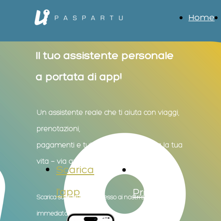
Home
Il tuo assistente personale
a portata di app!
Un assistente reale che ti aiuta con viaggi,
prenotazioni,
pagamenti e tutto ciò che semplifica la tua
vita — via app o telefono.
Scarica
Offerta
l'app
Privati
Scarica subito l'app: l'accesso ai nostri servizi è
immediato.