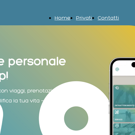
Home
Privati
Contatti
te personale
p!
on viaggi, prenotazioni,
ica la tua vita — via app o telefono.